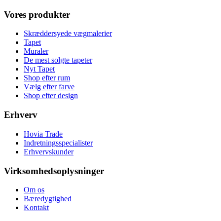
Vores produkter
Skræddersyede vægmalerier
Tapet
Muraler
De mest solgte tapeter
Nyt Tapet
Shop efter rum
Vælg efter farve
Shop efter design
Erhverv
Hovia Trade
Indretningsspecialister
Erhvervskunder
Virksomhedsoplysninger
Om os
Bæredygtighed
Kontakt