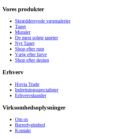
Vores produkter
Skræddersyede vægmalerier
Tapet
Muraler
De mest solgte tapeter
Nyt Tapet
Shop efter rum
Vælg efter farve
Shop efter design
Erhverv
Hovia Trade
Indretningsspecialister
Erhvervskunder
Virksomhedsoplysninger
Om os
Bæredygtighed
Kontakt