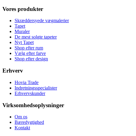
Vores produkter
Skræddersyede vægmalerier
Tapet
Muraler
De mest solgte tapeter
Nyt Tapet
Shop efter rum
Vælg efter farve
Shop efter design
Erhverv
Hovia Trade
Indretningsspecialister
Erhvervskunder
Virksomhedsoplysninger
Om os
Bæredygtighed
Kontakt