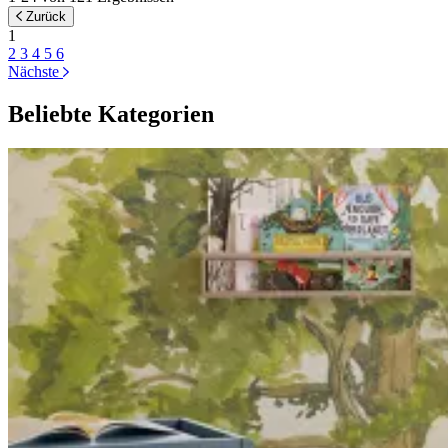
Zurück
1
2
3
4
5
6
Nächste
Beliebte Kategorien