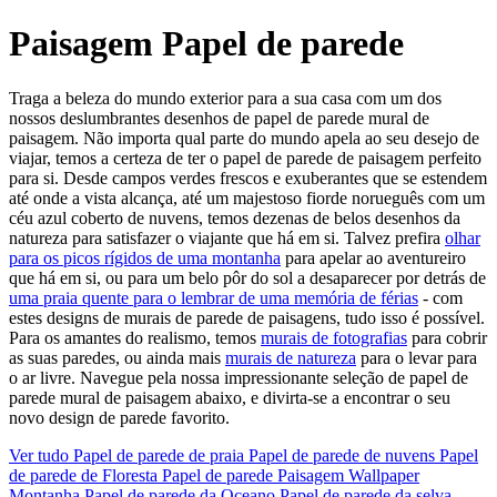
Paisagem Papel de parede
Traga a beleza do mundo exterior para a sua casa com um dos
nossos deslumbrantes desenhos de papel de parede mural de
paisagem. Não importa qual parte do mundo apela ao seu desejo de
viajar, temos a certeza de ter o papel de parede de paisagem perfeito
para si. Desde campos verdes frescos e exuberantes que se estendem
até onde a vista alcança, até um majestoso fiorde norueguês com um
céu azul coberto de nuvens, temos dezenas de belos desenhos da
natureza para satisfazer o viajante que há em si. Talvez prefira
olhar
para os picos rígidos de uma montanha
para apelar ao aventureiro
que há em si, ou para um belo pôr do sol a desaparecer por detrás de
uma praia quente para o lembrar de uma memória de férias
- com
estes designs de murais de parede de paisagens, tudo isso é possível.
Para os amantes do realismo, temos
murais de fotografias
para cobrir
as suas paredes, ou ainda mais
murais de natureza
para o levar para
o ar livre. Navegue pela nossa impressionante seleção de papel de
parede mural de paisagem abaixo, e divirta-se a encontrar o seu
novo design de parede favorito.
Ver tudo
Papel de parede de praia
Papel de parede de nuvens
Papel
de parede de Floresta
Papel de parede Paisagem
Wallpaper
Montanha
Papel de parede da Oceano
Papel de parede da selva