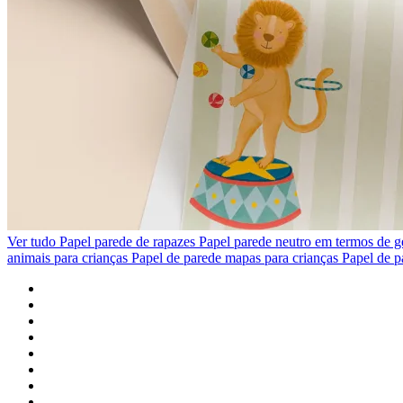
Ver tudo
Papel parede de rapazes
Papel parede neutro em termos de 
animais para crianças
Papel de parede mapas para crianças
Papel de p