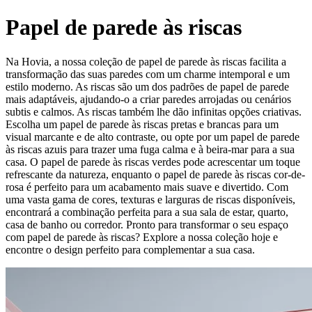
Papel de parede às riscas
Na Hovia, a nossa coleção de papel de parede às riscas facilita a
transformação das suas paredes com um charme intemporal e um
estilo moderno. As riscas são um dos padrões de papel de parede
mais adaptáveis, ajudando-o a criar paredes arrojadas ou cenários
subtis e calmos. As riscas também lhe dão infinitas opções criativas.
Escolha um papel de parede às riscas pretas e brancas para um
visual marcante e de alto contraste, ou opte por um papel de parede
às riscas azuis para trazer uma fuga calma e à beira-mar para a sua
casa. O papel de parede às riscas verdes pode acrescentar um toque
refrescante da natureza, enquanto o papel de parede às riscas cor-de-
rosa é perfeito para um acabamento mais suave e divertido. Com
uma vasta gama de cores, texturas e larguras de riscas disponíveis,
encontrará a combinação perfeita para a sua sala de estar, quarto,
casa de banho ou corredor. Pronto para transformar o seu espaço
com papel de parede às riscas? Explore a nossa coleção hoje e
encontre o design perfeito para complementar a sua casa.