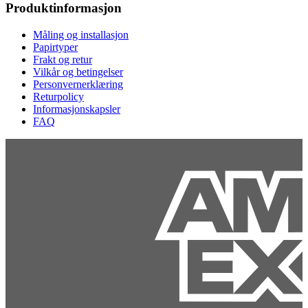
Produktinformasjon
Måling og installasjon
Papirtyper
Frakt og retur
Vilkår og betingelser
Personvernerklæring
Returpolicy
Informasjonskapsler
FAQ