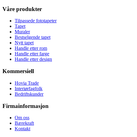
Våre produkter
Tilpassede fototapeter
Tapet
Muraler
Bestselgende tapet
Nytt tapet
Handle etter rom
Handle etter farge
Handle etter design
Kommersiell
Hovia Trade
Interiørfagfolk
Bedriftskunder
Firmainformasjon
Om oss
Bærekraft
Kontakt