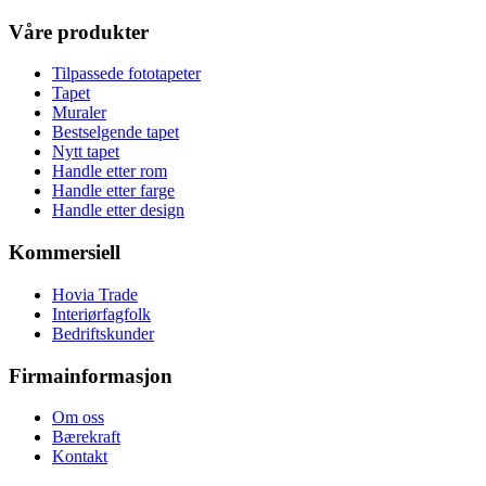
Våre produkter
Tilpassede fototapeter
Tapet
Muraler
Bestselgende tapet
Nytt tapet
Handle etter rom
Handle etter farge
Handle etter design
Kommersiell
Hovia Trade
Interiørfagfolk
Bedriftskunder
Firmainformasjon
Om oss
Bærekraft
Kontakt