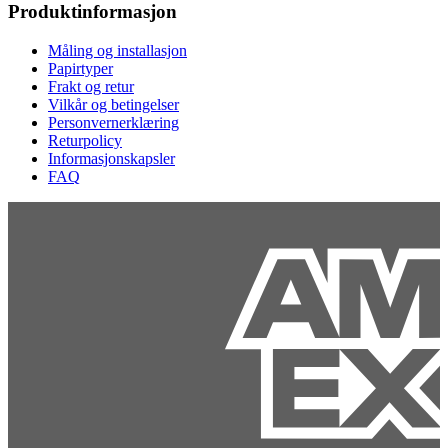
Produktinformasjon
Måling og installasjon
Papirtyper
Frakt og retur
Vilkår og betingelser
Personvernerklæring
Returpolicy
Informasjonskapsler
FAQ