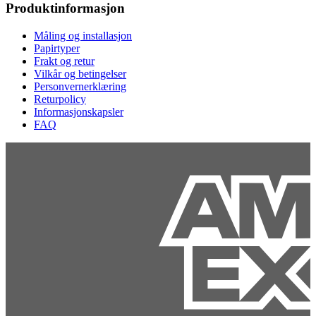
Produktinformasjon
Måling og installasjon
Papirtyper
Frakt og retur
Vilkår og betingelser
Personvernerklæring
Returpolicy
Informasjonskapsler
FAQ