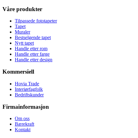
Våre produkter
Tilpassede fototapeter
Tapet
Muraler
Bestselgende tapet
Nytt tapet
Handle etter rom
Handle etter farge
Handle etter design
Kommersiell
Hovia Trade
Interiørfagfolk
Bedriftskunder
Firmainformasjon
Om oss
Bærekraft
Kontakt