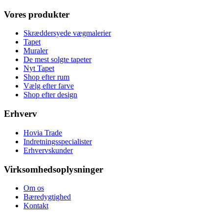
Vores produkter
Skræddersyede vægmalerier
Tapet
Muraler
De mest solgte tapeter
Nyt Tapet
Shop efter rum
Vælg efter farve
Shop efter design
Erhverv
Hovia Trade
Indretningsspecialister
Erhvervskunder
Virksomhedsoplysninger
Om os
Bæredygtighed
Kontakt