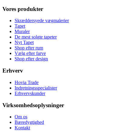
Vores produkter
Skræddersyede vægmalerier
Tapet
Muraler
De mest solgte tapeter
Nyt Tapet
Shop efter rum
Vælg efter farve
Shop efter design
Erhverv
Hovia Trade
Indretningsspecialister
Erhvervskunder
Virksomhedsoplysninger
Om os
Bæredygtighed
Kontakt