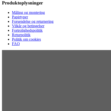
Produktoplysninger
Måling og montering
Papirtyper
Forsendelse og returnering
Vilkår og betingelser
Fortrolighedspolitik
Returpolitik
Politik om cookies
FAQ