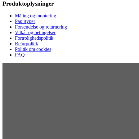
Produktoplysninger
Måling og montering
Papirtyper
Forsendelse og returnering
Vilkår og betingelser
Fortrolighedspolitik
Returpolitik
Politik om cookies
FAQ