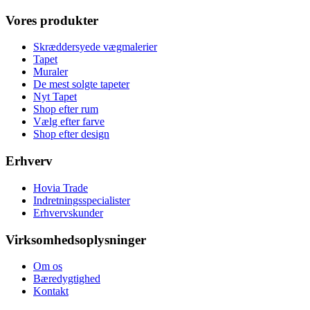
Vores produkter
Skræddersyede vægmalerier
Tapet
Muraler
De mest solgte tapeter
Nyt Tapet
Shop efter rum
Vælg efter farve
Shop efter design
Erhverv
Hovia Trade
Indretningsspecialister
Erhvervskunder
Virksomhedsoplysninger
Om os
Bæredygtighed
Kontakt