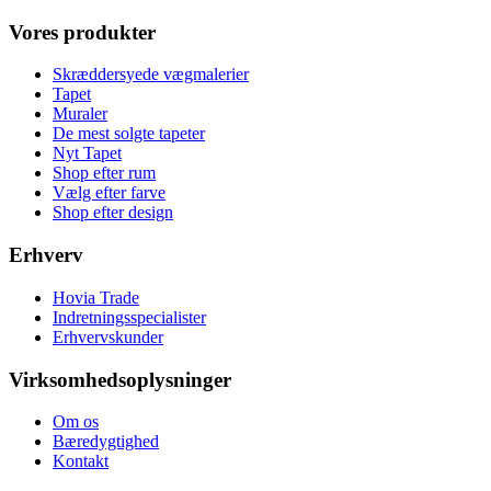
Vores produkter
Skræddersyede vægmalerier
Tapet
Muraler
De mest solgte tapeter
Nyt Tapet
Shop efter rum
Vælg efter farve
Shop efter design
Erhverv
Hovia Trade
Indretningsspecialister
Erhvervskunder
Virksomhedsoplysninger
Om os
Bæredygtighed
Kontakt