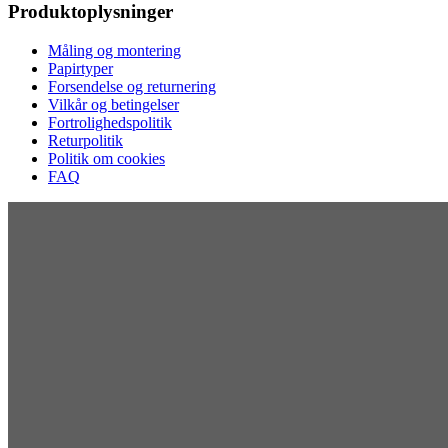
Produktoplysninger
Måling og montering
Papirtyper
Forsendelse og returnering
Vilkår og betingelser
Fortrolighedspolitik
Returpolitik
Politik om cookies
FAQ