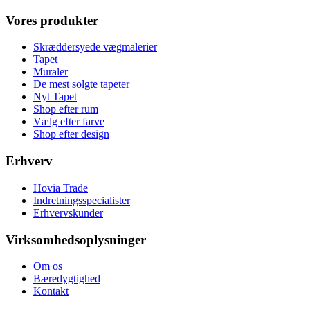
Vores produkter
Skræddersyede vægmalerier
Tapet
Muraler
De mest solgte tapeter
Nyt Tapet
Shop efter rum
Vælg efter farve
Shop efter design
Erhverv
Hovia Trade
Indretningsspecialister
Erhvervskunder
Virksomhedsoplysninger
Om os
Bæredygtighed
Kontakt