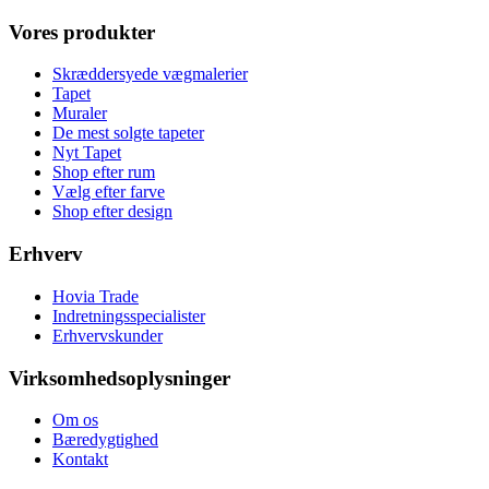
Vores produkter
Skræddersyede vægmalerier
Tapet
Muraler
De mest solgte tapeter
Nyt Tapet
Shop efter rum
Vælg efter farve
Shop efter design
Erhverv
Hovia Trade
Indretningsspecialister
Erhvervskunder
Virksomhedsoplysninger
Om os
Bæredygtighed
Kontakt