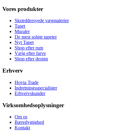
Vores produkter
Skræddersyede vægmalerier
Tapet
Muraler
De mest solgte tapeter
Nyt Tapet
Shop efter rum
Vælg efter farve
Shop efter design
Erhverv
Hovia Trade
Indretningsspecialister
Erhvervskunder
Virksomhedsoplysninger
Om os
Bæredygtighed
Kontakt