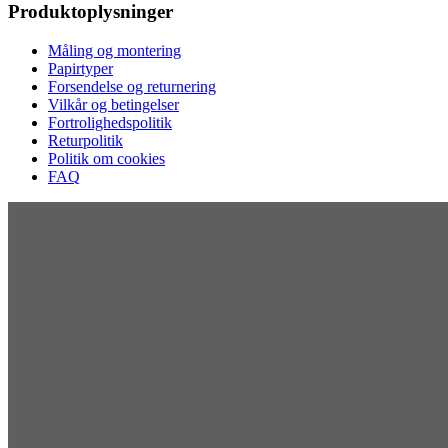
Produktoplysninger
Måling og montering
Papirtyper
Forsendelse og returnering
Vilkår og betingelser
Fortrolighedspolitik
Returpolitik
Politik om cookies
FAQ