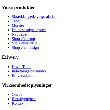
Vores produkter
Skræddersyede vægmalerier
Tapet
Muraler
De mest solgte tapeter
Nyt Tapet
Shop efter rum
Vælg efter farve
Shop efter design
Erhverv
Hovia Trade
Indretningsspecialister
Erhvervskunder
Virksomhedsoplysninger
Om os
Bæredygtighed
Kontakt