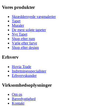
Vores produkter
Skræddersyede vægmalerier
Tapet
Muraler
De mest solgte tapeter
Nyt Tapet
Shop efter rum
Vælg efter farve
Shop efter design
Erhverv
Hovia Trade
Indretningsspecialister
Erhvervskunder
Virksomhedsoplysninger
Om os
Bæredygtighed
Kontakt