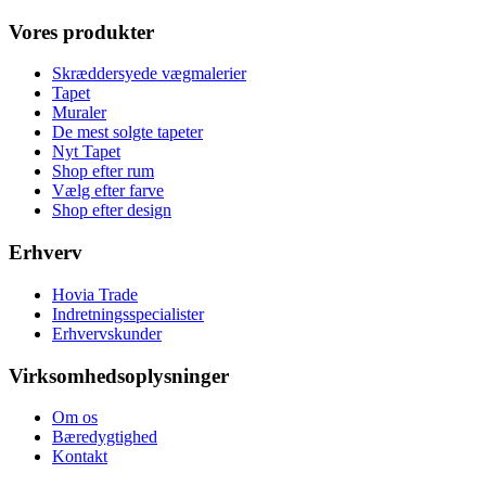
Vores produkter
Skræddersyede vægmalerier
Tapet
Muraler
De mest solgte tapeter
Nyt Tapet
Shop efter rum
Vælg efter farve
Shop efter design
Erhverv
Hovia Trade
Indretningsspecialister
Erhvervskunder
Virksomhedsoplysninger
Om os
Bæredygtighed
Kontakt