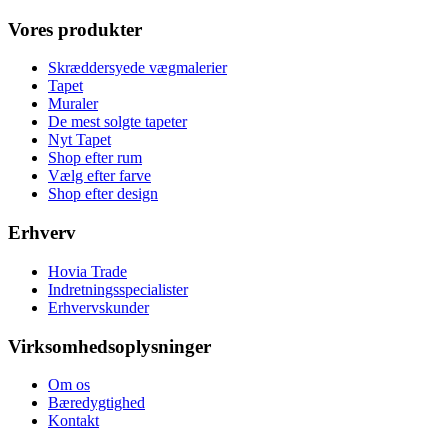
Vores produkter
Skræddersyede vægmalerier
Tapet
Muraler
De mest solgte tapeter
Nyt Tapet
Shop efter rum
Vælg efter farve
Shop efter design
Erhverv
Hovia Trade
Indretningsspecialister
Erhvervskunder
Virksomhedsoplysninger
Om os
Bæredygtighed
Kontakt