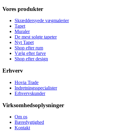
Vores produkter
Skræddersyede vægmalerier
Tapet
Muraler
De mest solgte tapeter
Nyt Tapet
Shop efter rum
Vælg efter farve
Shop efter design
Erhverv
Hovia Trade
Indretningsspecialister
Erhvervskunder
Virksomhedsoplysninger
Om os
Bæredygtighed
Kontakt