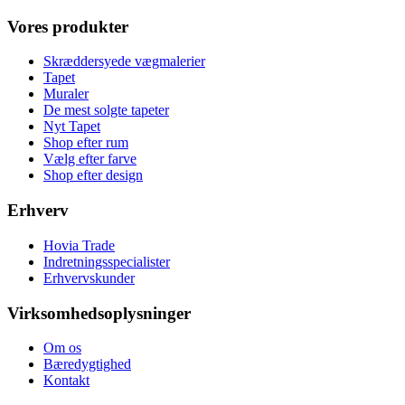
Vores produkter
Skræddersyede vægmalerier
Tapet
Muraler
De mest solgte tapeter
Nyt Tapet
Shop efter rum
Vælg efter farve
Shop efter design
Erhverv
Hovia Trade
Indretningsspecialister
Erhvervskunder
Virksomhedsoplysninger
Om os
Bæredygtighed
Kontakt