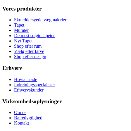
Vores produkter
Skræddersyede vægmalerier
Tapet
Muraler
De mest solgte tapeter
Nyt Tapet
Shop efter rum
Vælg efter farve
Shop efter design
Erhverv
Hovia Trade
Indretningsspecialister
Erhvervskunder
Virksomhedsoplysninger
Om os
Bæredygtighed
Kontakt