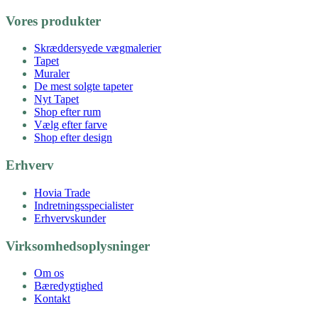
Vores produkter
Skræddersyede vægmalerier
Tapet
Muraler
De mest solgte tapeter
Nyt Tapet
Shop efter rum
Vælg efter farve
Shop efter design
Erhverv
Hovia Trade
Indretningsspecialister
Erhvervskunder
Virksomhedsoplysninger
Om os
Bæredygtighed
Kontakt