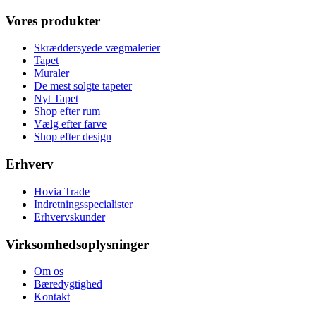
Vores produkter
Skræddersyede vægmalerier
Tapet
Muraler
De mest solgte tapeter
Nyt Tapet
Shop efter rum
Vælg efter farve
Shop efter design
Erhverv
Hovia Trade
Indretningsspecialister
Erhvervskunder
Virksomhedsoplysninger
Om os
Bæredygtighed
Kontakt