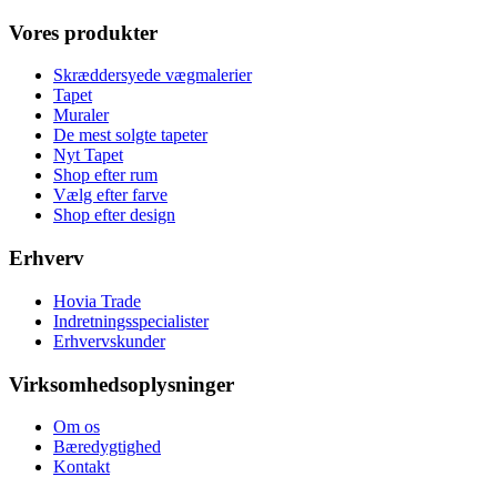
Vores produkter
Skræddersyede vægmalerier
Tapet
Muraler
De mest solgte tapeter
Nyt Tapet
Shop efter rum
Vælg efter farve
Shop efter design
Erhverv
Hovia Trade
Indretningsspecialister
Erhvervskunder
Virksomhedsoplysninger
Om os
Bæredygtighed
Kontakt