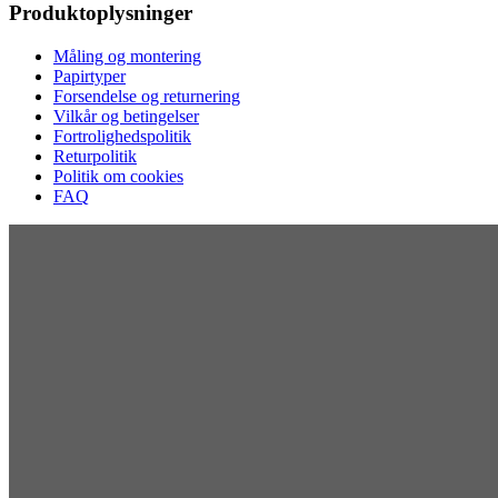
Produktoplysninger
Måling og montering
Papirtyper
Forsendelse og returnering
Vilkår og betingelser
Fortrolighedspolitik
Returpolitik
Politik om cookies
FAQ