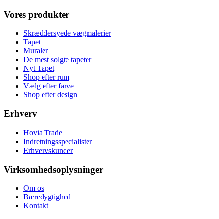
Vores produkter
Skræddersyede vægmalerier
Tapet
Muraler
De mest solgte tapeter
Nyt Tapet
Shop efter rum
Vælg efter farve
Shop efter design
Erhverv
Hovia Trade
Indretningsspecialister
Erhvervskunder
Virksomhedsoplysninger
Om os
Bæredygtighed
Kontakt