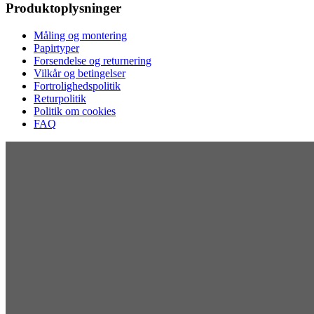
Produktoplysninger
Måling og montering
Papirtyper
Forsendelse og returnering
Vilkår og betingelser
Fortrolighedspolitik
Returpolitik
Politik om cookies
FAQ