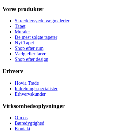
Vores produkter
Skræddersyede vægmalerier
Tapet
Muraler
De mest solgte tapeter
Nyt Tapet
Shop efter rum
Vælg efter farve
Shop efter design
Erhverv
Hovia Trade
Indretningsspecialister
Erhvervskunder
Virksomhedsoplysninger
Om os
Bæredygtighed
Kontakt