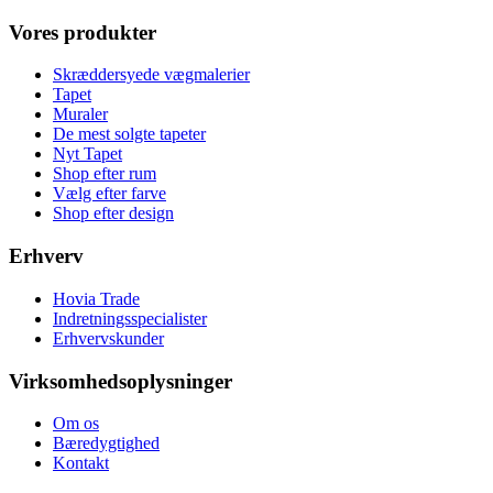
Vores produkter
Skræddersyede vægmalerier
Tapet
Muraler
De mest solgte tapeter
Nyt Tapet
Shop efter rum
Vælg efter farve
Shop efter design
Erhverv
Hovia Trade
Indretningsspecialister
Erhvervskunder
Virksomhedsoplysninger
Om os
Bæredygtighed
Kontakt