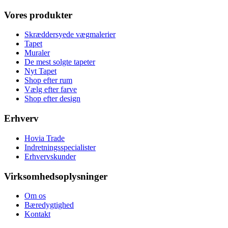
Vores produkter
Skræddersyede vægmalerier
Tapet
Muraler
De mest solgte tapeter
Nyt Tapet
Shop efter rum
Vælg efter farve
Shop efter design
Erhverv
Hovia Trade
Indretningsspecialister
Erhvervskunder
Virksomhedsoplysninger
Om os
Bæredygtighed
Kontakt