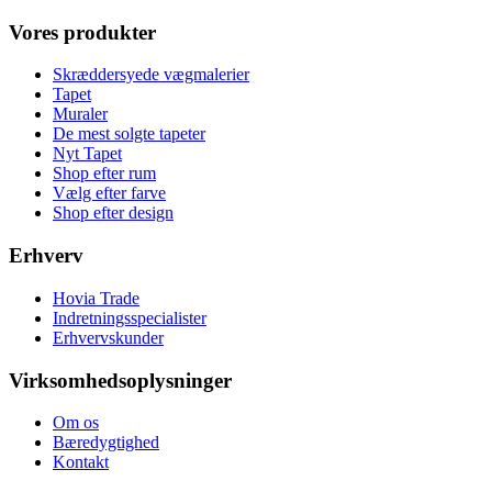
Vores produkter
Skræddersyede vægmalerier
Tapet
Muraler
De mest solgte tapeter
Nyt Tapet
Shop efter rum
Vælg efter farve
Shop efter design
Erhverv
Hovia Trade
Indretningsspecialister
Erhvervskunder
Virksomhedsoplysninger
Om os
Bæredygtighed
Kontakt