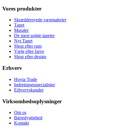
Vores produkter
Skræddersyede vægmalerier
Tapet
Muraler
De mest solgte tapeter
Nyt Tapet
Shop efter rum
Vælg efter farve
Shop efter design
Erhverv
Hovia Trade
Indretningsspecialister
Erhvervskunder
Virksomhedsoplysninger
Om os
Bæredygtighed
Kontakt