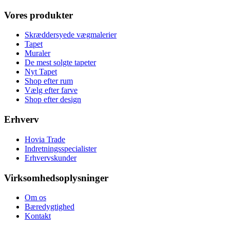
Vores produkter
Skræddersyede vægmalerier
Tapet
Muraler
De mest solgte tapeter
Nyt Tapet
Shop efter rum
Vælg efter farve
Shop efter design
Erhverv
Hovia Trade
Indretningsspecialister
Erhvervskunder
Virksomhedsoplysninger
Om os
Bæredygtighed
Kontakt