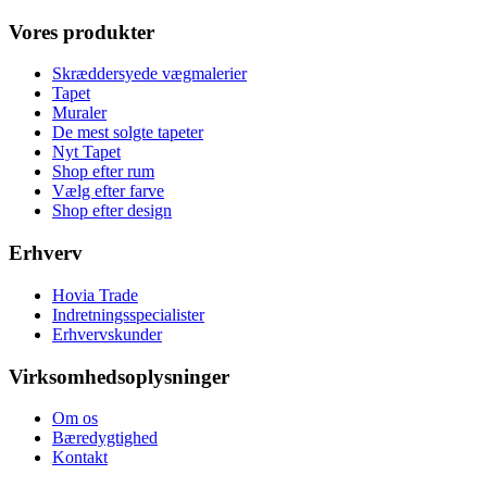
Vores produkter
Skræddersyede vægmalerier
Tapet
Muraler
De mest solgte tapeter
Nyt Tapet
Shop efter rum
Vælg efter farve
Shop efter design
Erhverv
Hovia Trade
Indretningsspecialister
Erhvervskunder
Virksomhedsoplysninger
Om os
Bæredygtighed
Kontakt