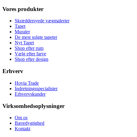
Vores produkter
Skræddersyede vægmalerier
Tapet
Muraler
De mest solgte tapeter
Nyt Tapet
Shop efter rum
Vælg efter farve
Shop efter design
Erhverv
Hovia Trade
Indretningsspecialister
Erhvervskunder
Virksomhedsoplysninger
Om os
Bæredygtighed
Kontakt