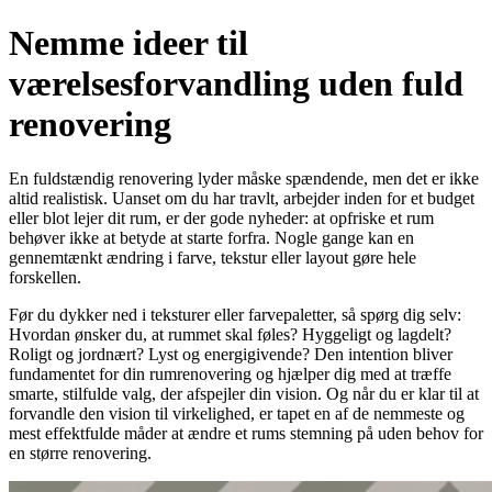
Nemme ideer til
værelsesforvandling uden fuld
renovering
En fuldstændig renovering lyder måske spændende, men det er ikke
altid realistisk. Uanset om du har travlt, arbejder inden for et budget
eller blot lejer dit rum, er der gode nyheder: at opfriske et rum
behøver ikke at betyde at starte forfra. Nogle gange kan en
gennemtænkt ændring i farve, tekstur eller layout gøre hele
forskellen.
Før du dykker ned i teksturer eller farvepaletter, så spørg dig selv:
Hvordan ønsker du, at rummet skal føles? Hyggeligt og lagdelt?
Roligt og jordnært? Lyst og energigivende? Den intention bliver
fundamentet for din rumrenovering og hjælper dig med at træffe
smarte, stilfulde valg, der afspejler din vision. Og når du er klar til at
forvandle den vision til virkelighed, er tapet en af ​​de nemmeste og
mest effektfulde måder at ændre et rums stemning på uden behov for
en større renovering.