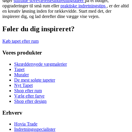
søger
stilfulde soveværelsesindretningsidéer
på et budget,
opgraderinger til små rum eller
praktiske indretningstips
, er der altid
en kreativ løsning inden for rækkevidde. Start med det, der
inspirerer dig, og lad derefter dine vægge vise vejen.
Føler du dig inspireret?
Køb tapet efter rum
Vores produkter
Skræddersyede vægmalerier
Tapet
Muraler
De mest solgte tapeter
Nyt Tapet
Shop efter rum
Vælg efter farve
Shop efter design
Erhverv
Hovia Trade
Indretningsspecialister