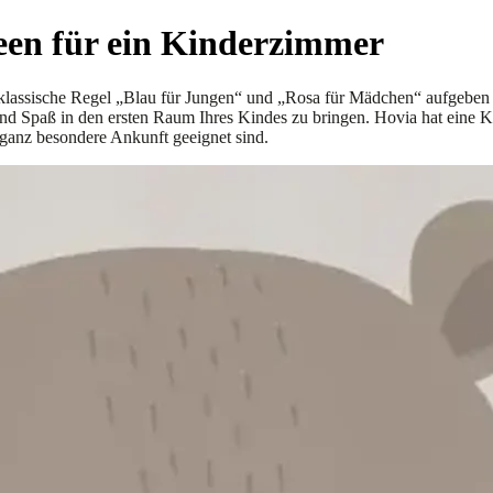
deen für ein Kinderzimmer
klassische Regel „Blau für Jungen“ und „Rosa für Mädchen“ aufgeben 
r und Spaß in den ersten Raum Ihres Kindes zu bringen. Hovia hat ein
 ganz besondere Ankunft geeignet sind.