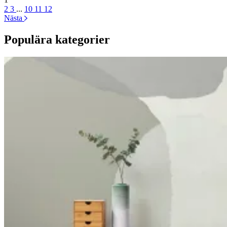
2
3
...
10
11
12
Nästa
Populära kategorier