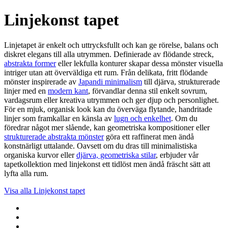
Linjekonst tapet
Linjetapet är enkelt och uttrycksfullt och kan ge rörelse, balans och
diskret elegans till alla utrymmen. Definierade av flödande streck,
abstrakta former
eller lekfulla konturer skapar dessa mönster visuella
intriger utan att överväldiga ett rum. Från delikata, fritt flödande
mönster inspirerade av
Japandi minimalism
till djärva, strukturerade
linjer med en
modern kant
, förvandlar denna stil enkelt sovrum,
vardagsrum eller kreativa utrymmen och ger djup och personlighet.
För en mjuk, organisk look kan du överväga flytande, handritade
linjer som framkallar en känsla av
lugn och enkelhet
. Om du
föredrar något mer slående, kan geometriska kompositioner eller
strukturerade abstrakta mönster
göra ett raffinerat men ändå
konstnärligt uttalande. Oavsett om du dras till minimalistiska
organiska kurvor eller
djärva, geometriska stilar
, erbjuder vår
tapetkollektion med linjekonst ett tidlöst men ändå fräscht sätt att
lyfta alla rum.
Visa alla
Linjekonst tapet