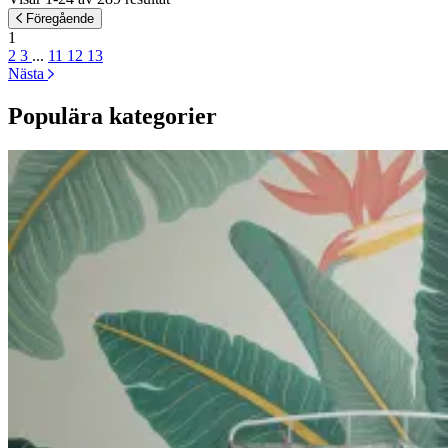
Föregående
1
2
3
...
11
12
13
Nästa
Populära kategorier