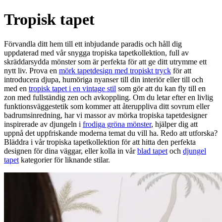
Tropisk tapet
Förvandla ditt hem till ett inbjudande paradis och håll dig
uppdaterad med vår snygga tropiska tapetkollektion, full av
skräddarsydda mönster som är perfekta för att ge ditt utrymme ett
nytt liv. Prova en
mörk tapetdesign med tropiskt tryck
för att
introducera djupa, humöriga nyanser till din interiör eller till och
med en
tropisk tapet i en vintage stil
som gör att du kan fly till en
zon med fullständig zen och avkoppling. Om du letar efter en livlig
funktionsväggestetik som kommer att återuppliva ditt sovrum eller
badrumsinredning, har vi massor av mörka tropiska tapetdesigner
inspirerade av djungeln i
frodiga gröna mönster
, hjälper dig att
uppnå det uppfriskande moderna temat du vill ha. Redo att utforska?
Bläddra i vår tropiska tapetkollektion för att hitta den perfekta
designen för dina väggar, eller kolla in vår
blad tapet
och
djungel
tapet
kategorier för liknande stilar.