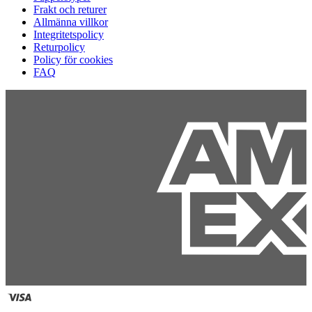
Frakt och returer
Allmänna villkor
Integritetspolicy
Returpolicy
Policy för cookies
FAQ