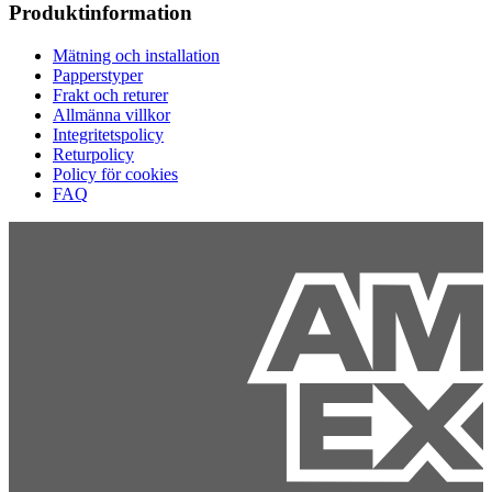
Produktinformation
Mätning och installation
Papperstyper
Frakt och returer
Allmänna villkor
Integritetspolicy
Returpolicy
Policy för cookies
FAQ