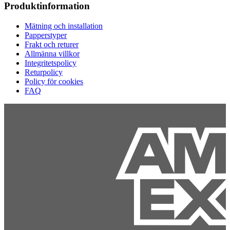
Produktinformation
Mätning och installation
Papperstyper
Frakt och returer
Allmänna villkor
Integritetspolicy
Returpolicy
Policy för cookies
FAQ