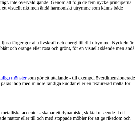
iktligt, inte överväldigande. Genom att följa de fem nyckelprinciperna
a ett visuellt rikt men ändå harmoniskt utrymme som känns både
jusa färger ger alla livskraft och energi till ditt utrymme. Nyckeln är
 blått och orange eller rosa och grönt, för en visuellt slående men ändå
kaliga mönster
som gör ett uttalande - till exempel överdimensionerade
paras ihop med mindre randiga kuddar eller en texturerad matta för
talliska accenter - skapar ett dynamiskt, skiktat utseende. I ett
rade mattor eller till och med stoppade möbler för att ge rikedom och