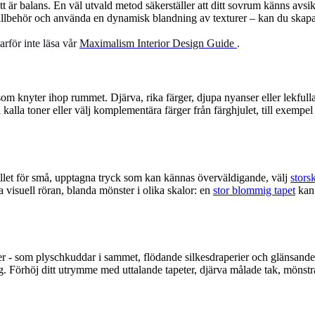
ätt är balans. En väl utvald metod säkerställer att ditt sovrum känns avs
illbehör och använda en dynamisk blandning av texturer – kan du skap
arför inte läsa vår
Maximalism Interior Design Guide
.
m knyter ihop rummet. Djärva, rika färger, djupa nyanser eller lekfulla l
kalla toner eller välj komplementära färger från färghjulet, till exempel
ället för små, upptagna tryck som kan kännas överväldigande, välj
stors
 visuell röran, blanda mönster i olika skalor: en
stor blommig tapet
kan 
 - som plyschkuddar i sammet, flödande silkesdraperier och glänsande me
sig. Förhöj ditt utrymme med uttalande tapeter, djärva målade tak, mönst