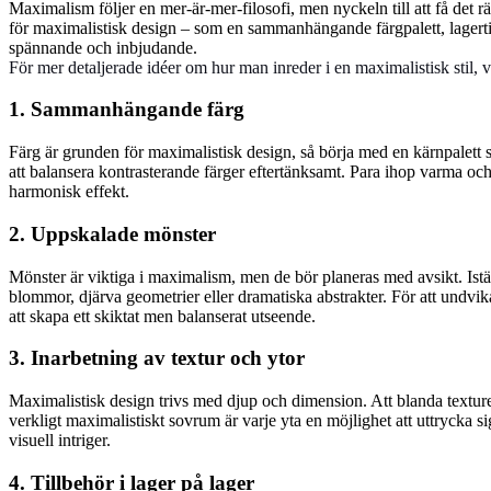
Maximalism följer en mer-är-mer-filosofi, men nyckeln till att få det r
för maximalistisk design – som en sammanhängande färgpalett, lagert
spännande och inbjudande.
För mer detaljerade idéer om hur man inreder i en maximalistisk stil, v
1. Sammanhängande färg
Färg är grunden för maximalistisk design, så börja med en kärnpalett so
att balansera kontrasterande färger eftertänksamt. Para ihop varma och 
harmonisk effekt.
2. Uppskalade mönster
Mönster är viktiga i maximalism, men de bör planeras med avsikt. Ist
blommor, djärva geometrier eller dramatiska abstrakter. För att undvika
att skapa ett skiktat men balanserat utseende.
3. Inarbetning av textur och ytor
Maximalistisk design trivs med djup och dimension. Att blanda texturer
verkligt maximalistiskt sovrum är varje yta en möjlighet att uttrycka 
visuell intriger.
4. Tillbehör i lager på lager