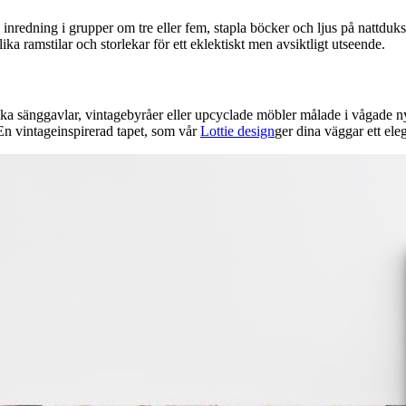
nredning i grupper om tre eller fem, stapla böcker och ljus på nattdu
ka ramstilar och storlekar för ett eklektiskt men avsiktligt utseende.
tika sänggavlar, vintagebyråer eller upcyclade möbler målade i vågade n
En vintageinspirerad tapet, som vår
Lottie design
ger dina väggar ett ele