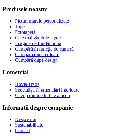
Produsele noastre
Picturi murale personalizate
Tapet
Fototapetă
Cele mai vândute tapete
Imagine de fundal nouă
Cumpără în funcție de cameră
Cumpără după culoare
Cumpără după design
Comercial
Hovia Trade
Specialiști în amenajări interioare
Clienți din mediul de afaceri
Informații despre companie
Despre noi
Sustenabilitate
Contact