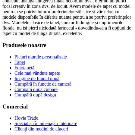
conceput adaugă atingerea finală decorului dvs., oferind un punct
focal creativ în zona dvs. de locuit. Avem modele de tapet cu model
pentru a se potrivi tuturor preferințelor stilistice și vârstelor, cu
modele disponibile în diferite nuanțe pentru a se potrivi preferințelor
dvs. Modelele clasice de tapet, cum ar fi dungile și imprimeurile
florale, nu își pierd niciodată farmecul - dovedindu-se a fi opțiuni de
tapet cu model de lungă durată, excelente.
Produsele noastre
Picturi murale personalizate
Tapet
Fototapetă
Cele mai vândute tapete
Imagine de fundal nouă
Cumpără în funcție de cameră
Cumpără după culoare
Cumpără după design
Comercial
Hovia Trade
Specialiști în amenajări interioare
Clienți din mediul de afaceri