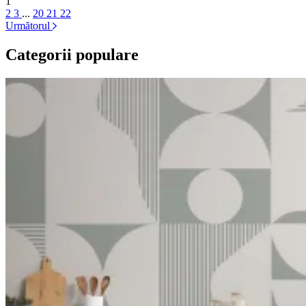
1
2
3
...
20
21
22
Următorul
Categorii populare