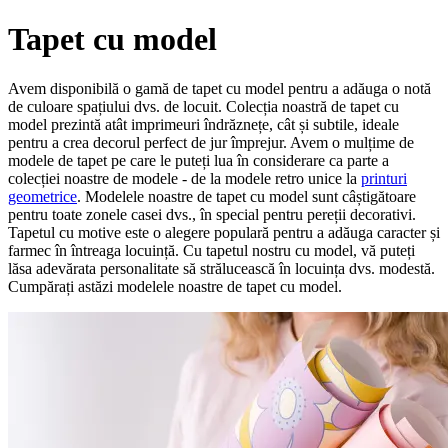
Tapet cu model
Avem disponibilă o gamă de tapet cu model pentru a adăuga o notă
de culoare spațiului dvs. de locuit. Colecția noastră de tapet cu
model prezintă atât imprimeuri îndrăznețe, cât și subtile, ideale
pentru a crea decorul perfect de jur împrejur. Avem o mulțime de
modele de tapet pe care le puteți lua în considerare ca parte a
colecției noastre de modele - de la modele retro unice la
printuri
geometrice
. Modelele noastre de tapet cu model sunt câștigătoare
pentru toate zonele casei dvs., în special pentru pereții decorativi.
Tapetul cu motive este o alegere populară pentru a adăuga caracter și
farmec în întreaga locuință. Cu tapetul nostru cu model, vă puteți
lăsa adevărata personalitate să strălucească în locuința dvs. modestă.
Cumpărați astăzi modelele noastre de tapet cu model.