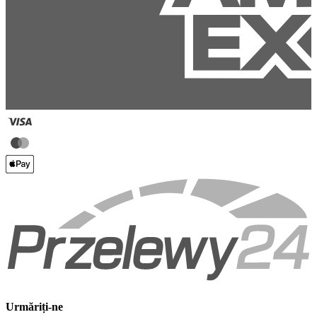
Urmăriți-ne