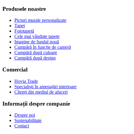
Produsele noastre
Picturi murale personalizate
Tapet
Fototapetă
Cele mai vândute tapete
Imagine de fundal nouă
Cumpără în funcție de cameră
Cumpără după culoare
Cumpără după design
Comercial
Hovia Trade
Specialiști în amenajări interioare
Clienți din mediul de afaceri
Informații despre companie
Despre noi
Sustenabilitate
Contact