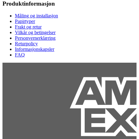
Produktinformasjon
Måling og installasjon
Papirtyper
Frakt og retur
Vilkår og betingelser
Personvernerklæring
Returpolicy
Informasjonskapsler
FAQ