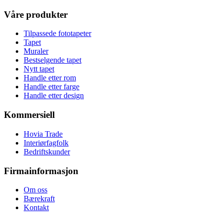
Våre produkter
Tilpassede fototapeter
Tapet
Muraler
Bestselgende tapet
Nytt tapet
Handle etter rom
Handle etter farge
Handle etter design
Kommersiell
Hovia Trade
Interiørfagfolk
Bedriftskunder
Firmainformasjon
Om oss
Bærekraft
Kontakt