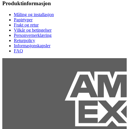
Produktinformasjon
Måling og installasjon
Papirtyper
Frakt og retur
Vilkår og betingelser
Personvernerklæring
Returpolicy
Informasjonskapsler
FAQ