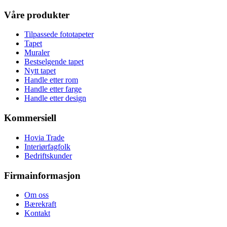
Våre produkter
Tilpassede fototapeter
Tapet
Muraler
Bestselgende tapet
Nytt tapet
Handle etter rom
Handle etter farge
Handle etter design
Kommersiell
Hovia Trade
Interiørfagfolk
Bedriftskunder
Firmainformasjon
Om oss
Bærekraft
Kontakt