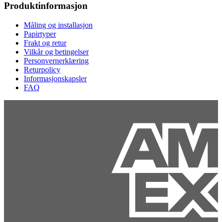
Produktinformasjon
Måling og installasjon
Papirtyper
Frakt og retur
Vilkår og betingelser
Personvernerklæring
Returpolicy
Informasjonskapsler
FAQ