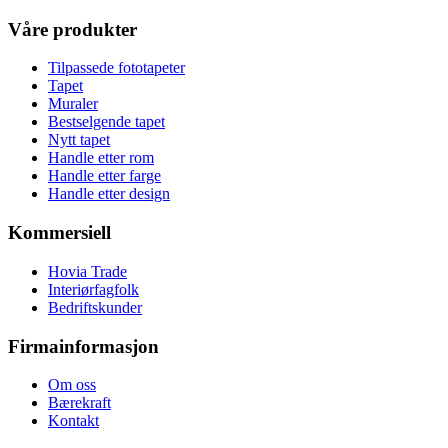
Våre produkter
Tilpassede fototapeter
Tapet
Muraler
Bestselgende tapet
Nytt tapet
Handle etter rom
Handle etter farge
Handle etter design
Kommersiell
Hovia Trade
Interiørfagfolk
Bedriftskunder
Firmainformasjon
Om oss
Bærekraft
Kontakt