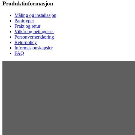
Produktinformasjon
Måling og installasjon
Papirtyper
Frakt og retur
Vilkår og betingelser
Personvernerklæring
Returpolicy
Informasjonskapsler
FAQ